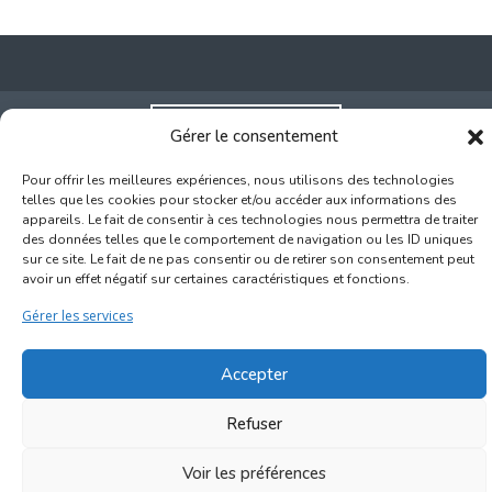
Inscription Commerce
Gérer le consentement
Pour offrir les meilleures expériences, nous utilisons des technologies
Association des Commerçants du Quartier Bruegel et des
telles que les cookies pour stocker et/ou accéder aux informations des
Marolles
appareils. Le fait de consentir à ces technologies nous permettra de traiter
Rue Haute 77 - 1000 Bruxelles
des données telles que le comportement de navigation ou les ID uniques
sur ce site. Le fait de ne pas consentir ou de retirer son consentement peut
avoir un effet négatif sur certaines caractéristiques et fonctions.
©2017-2026
Marolles.brussels
• Contact us →
Gérer les services
ascombrueg@outlook.com
Accepter
Refuser
Voir les préférences