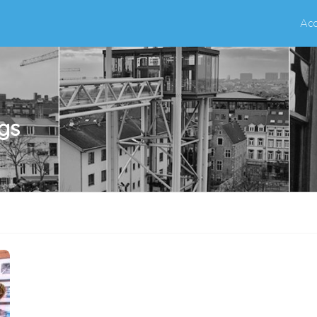
Acc
ngs