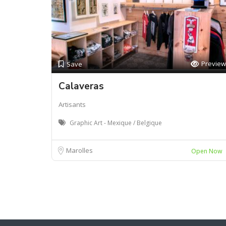
Preview
Save
Calaveras
Artisants
Graphic Art - Mexique / Belgique
Marolles
Open Now