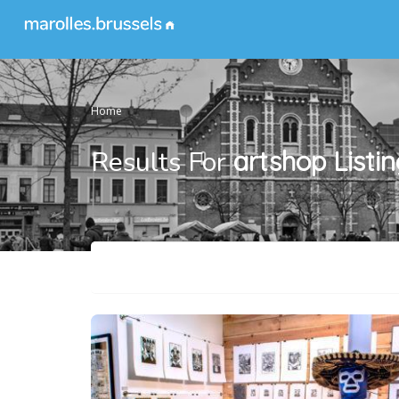
Home
Results For
artshop
Listi