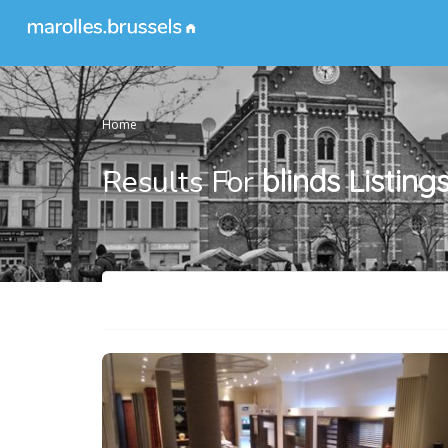
Home
Results For
blinds
Listing