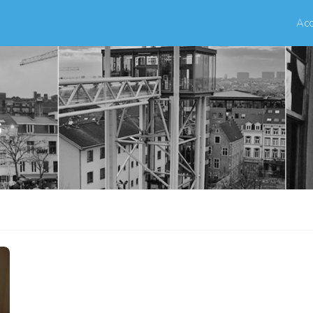
Acc
s