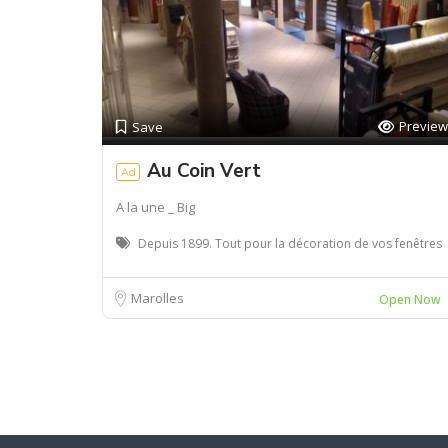
Preview
Save
Au Coin Vert
Ad
A la une _ Big
Depuis 1899. Tout pour la décoration de vos fenêtres
Marolles
Open Now