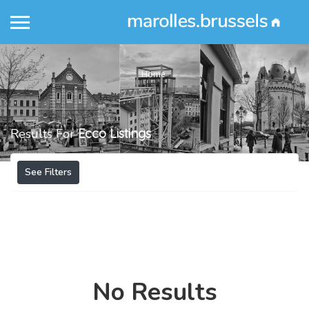
Home
Results For
Ecco
Listings
See Filters
No Results