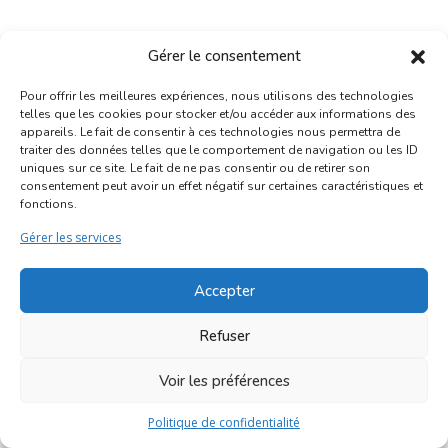
Gérer le consentement
Pour offrir les meilleures expériences, nous utilisons des technologies
telles que les cookies pour stocker et/ou accéder aux informations des
appareils. Le fait de consentir à ces technologies nous permettra de
traiter des données telles que le comportement de navigation ou les ID
Inscription Commerce
uniques sur ce site. Le fait de ne pas consentir ou de retirer son
consentement peut avoir un effet négatif sur certaines caractéristiques et
fonctions.
Association des Commerçants du Quartier Bruegel et des
Marolles
Gérer les services
Rue Haute 77 - 1000 Bruxelles
Accepter
©2017-2026
Marolles.brussels
• Contact us →
ascombrueg@outlook.com
Refuser
Voir les préférences
Politique de confidentialité