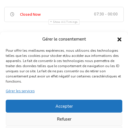
07:30 - 00:00
Closed Now
Show All Timings
Gérer le consentement
Pour offrir les meilleures expériences, nous utilisons des technologies
telles que les cookies pour stocker et/ou accéder aux informations des
appareils. Le fait de consentir à ces technologies nous permettra de
traiter des données telles que le comportement de navigation ou les ID
uniques sur ce site. Le fait de ne pas consentir ou de retirer son
Inscription Commerce
consentement peut avoir un effet négatif sur certaines caractéristiques et
fonctions.
Association des Commerçants du Quartier Bruegel et des
Gérer les services
Marolles
Rue Haute 77 - 1000 Bruxelles
Accepter
©2017-2026
Marolles.brussels
• Contact us →
Refuser
ascombrueg@outlook.com