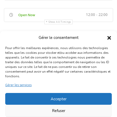
12:00 - 22:00
Open Now
Show All Timings
Gérer le consentement
Pour offrir les meilleures expériences, nous utilisons des technologies
telles que les cookies pour stocker et/ou accéder aux informations des
appareils. Le fait de consentir à ces technologies nous permettra de
traiter des données telles que le comportement de navigation ou les ID
uniques sur ce site. Le fait de ne pas consentir ou de retirer son
Inscription Commerce
consentement peut avoir un effet négatif sur certaines caractéristiques et
fonctions.
Association des Commerçants du Quartier Bruegel et des
Gérer les services
Marolles
Rue Haute 77 - 1000 Bruxelles
Accepter
©2017-2026
Marolles.brussels
• Contact us →
Refuser
ascombrueg@outlook.com