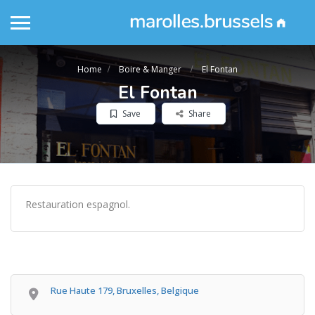
Home
Boire & Manger
El Fontan
El Fontan
Save
Share
Restauration espagnol.
Rue Haute 179, Bruxelles, Belgique