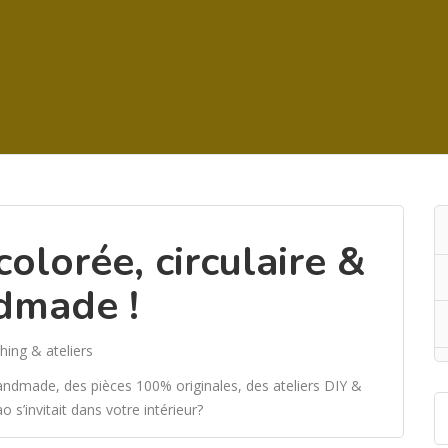
olorée, circulaire &
dmade !
hing & ateliers
 handmade, des pièces 100% originales, des ateliers DIY &
’invitait dans votre intérieur?