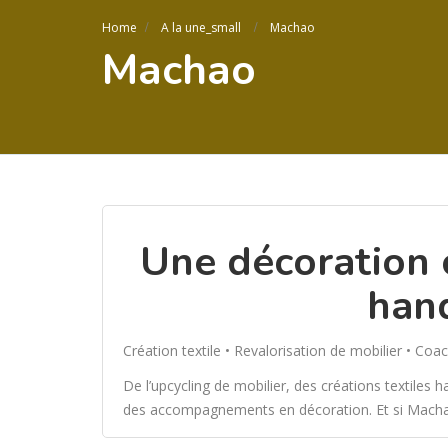
Home
A la une_small
Machao
Machao
Une décoration c
han
Création textile • Revalorisation de mobilier • Coac
De l’upcycling de mobilier, des créations textiles
des accompagnements en décoration. Et si Machao s