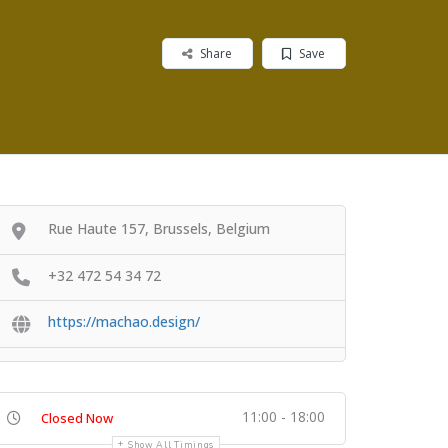
Share
Save
Rue Haute 157, Brussels, Belgium
+32 472 54 34 72
https://machao.design/
11:00 - 18:00
Closed Now
Show All Timings