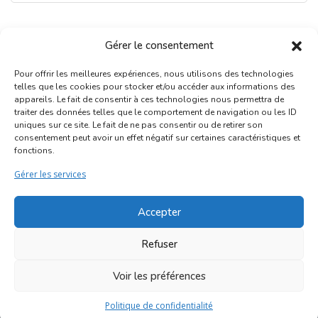
Gérer le consentement
Pour offrir les meilleures expériences, nous utilisons des technologies
telles que les cookies pour stocker et/ou accéder aux informations des
appareils. Le fait de consentir à ces technologies nous permettra de
traiter des données telles que le comportement de navigation ou les ID
uniques sur ce site. Le fait de ne pas consentir ou de retirer son
Inscription Commerce
consentement peut avoir un effet négatif sur certaines caractéristiques et
fonctions.
Association des Commerçants du Quartier Bruegel et des
Gérer les services
Marolles
Rue Haute 77 - 1000 Bruxelles
Accepter
©2017-2026
Marolles.brussels
• Contact us →
Refuser
ascombrueg@outlook.com
Voir les préférences
Politique de confidentialité