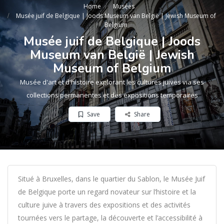
Home
Musées
Musée juif de Belgique | Joods Museum van België | Jewish Museum of
Belgium
Musée juif de Belgique | Joods
Museum van België | Jewish
Museum of Belgium
Musée d'art et d'histoire explorant les cultures juives via ses
collections permanentes et des expositions temporaires
Save
Share
Situé à Bruxelles, dans le quartier du Sablon, le Musée Juif
de Belgique porte un regard novateur sur l’histoire et la
culture juive à travers des expositions et des activités
tournées vers le partage, la découverte et l’accessibilité à