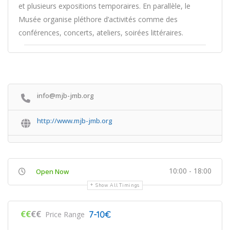
et plusieurs expositions temporaires. En parallèle, le
Musée organise pléthore d’activités comme des
conférences, concerts, ateliers, soirées littéraires.
info@mjb-jmb.org
http://www.mjb-jmb.org
10:00 - 18:00
Open Now
Show All Timings
€€
€€
7-10€
Price Range