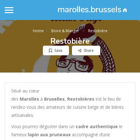
Home
Boire & Manger
Restobière
Restobière
Save
Share
Situé au cœur
des
Marolles
à
Bruxelles
,
Restobières
est le lieu de
rendez-vous des amateurs de cuisine belge et de bières
artisanales.
Vous pourrez déguster dans un
cadre authentique
le
fameux
lapin aux pruneaux
accompagné d’une