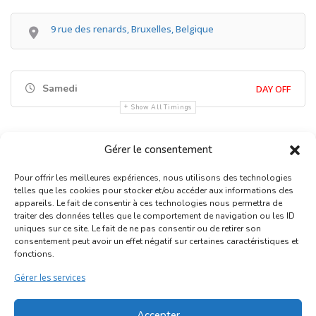
9 rue des renards, Bruxelles, Belgique
Samedi
DAY OFF
Show All Timings
Gérer le consentement
Pour offrir les meilleures expériences, nous utilisons des technologies
telles que les cookies pour stocker et/ou accéder aux informations des
appareils. Le fait de consentir à ces technologies nous permettra de
traiter des données telles que le comportement de navigation ou les ID
uniques sur ce site. Le fait de ne pas consentir ou de retirer son
Inscription Commerce
consentement peut avoir un effet négatif sur certaines caractéristiques et
fonctions.
Association des Commerçants du Quartier Bruegel et des
Gérer les services
Marolles
Rue Haute 77 - 1000 Bruxelles
Accepter