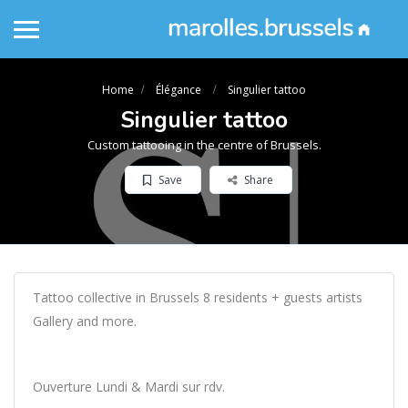
Home
Élégance
Singulier tattoo
Singulier tattoo
Custom tattooing in the centre of Brussels.
Save
Share
Tattoo collective in Brussels 8 residents + guests artists
Gallery and more.
Ouverture Lundi & Mardi sur rdv.