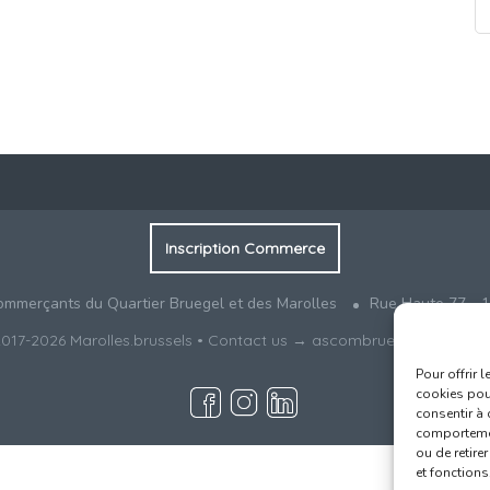
Inscription Commerce
ommerçants du Quartier Bruegel et des Marolles
Rue Haute 77 - 1
017-2026
Marolles.brussels
• Contact us →
ascombrueg@outlook.
Pour offrir 
cookies pour
consentir à 
comportement
ou de retire
et fonctions