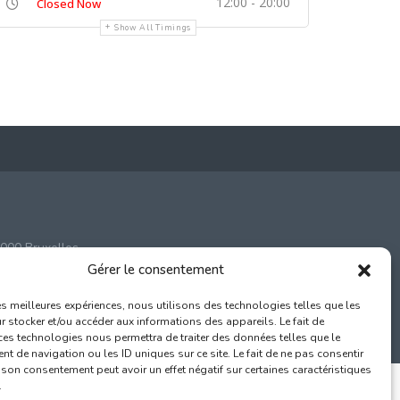
12:00 - 20:00
Closed Now
Show All Timings
000 Bruxelles
Gérer le consentement
com
les meilleures expériences, nous utilisons des technologies telles que les
 stocker et/ou accéder aux informations des appareils. Le fait de
ces technologies nous permettra de traiter des données telles que le
 de navigation ou les ID uniques sur ce site. Le fait de ne pas consentir
r son consentement peut avoir un effet négatif sur certaines caractéristiques
.