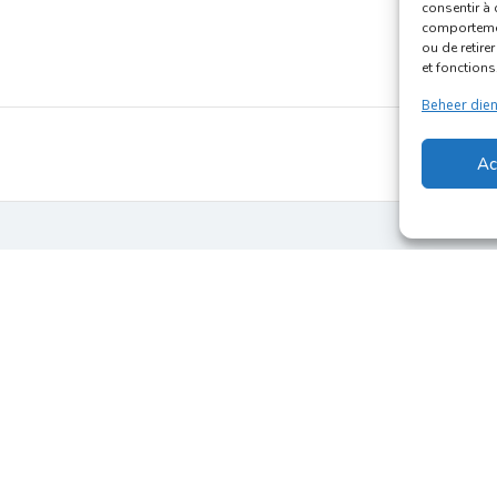
consentir à 
comportement
ou de retire
et fonctions
Beheer die
Ac
Inscription Commerce
ommerçants du Quartier Bruegel et des Marolles
Rue Haute 77 - 1
017-2026
Marolles.brussels
• Contact us →
ascombrueg@outlook.