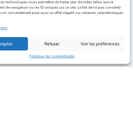
ces technologies nous permettra de traiter des données telles que le
 de navigation ou les ID uniques sur ce site. Le fait de ne pas consentir
r son consentement peut avoir un effet négatif sur certaines caractéristiques
.
nsten
Next
cepter
Refuser
Voir les préférences
Politique de confidentialité
000 Bruxelles
com