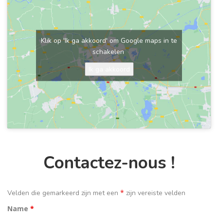
Klik op 'Ik ga akkoord' om Google maps in te
schakelen
Ik ga akkoord
Contactez-nous !
*
Velden die gemarkeerd zijn met een
zijn vereiste velden
Name
*