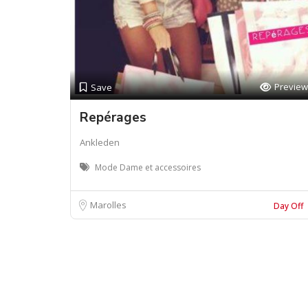
Preview
Save
Repérages
Ankleden
Mode Dame et accessoires
Marolles
Day Off