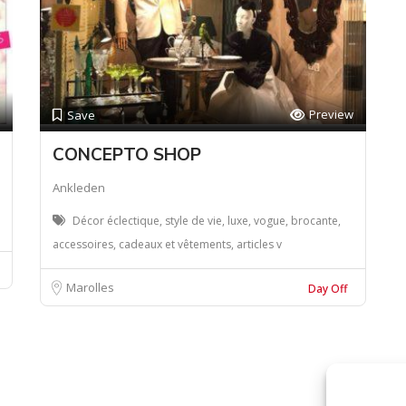
Preview
Save
CONCEPTO SHOP
Ankleden
Décor éclectique, style de vie, luxe, vogue, brocante,
accessoires, cadeaux et vêtements, articles v
Marolles
Day Off