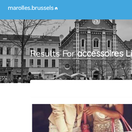
Home
Results For
accessoires
L