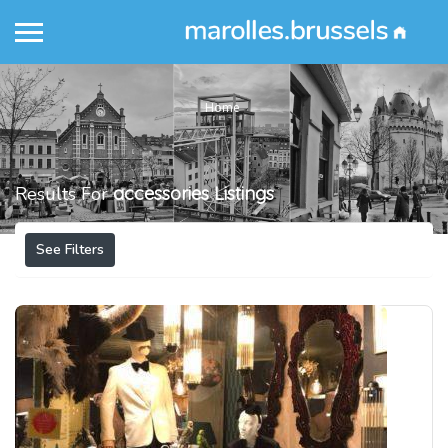
Home
Results For
accessories
Listings
See Filters