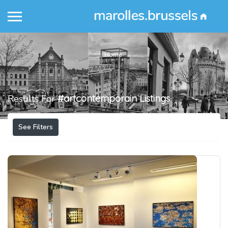
Home
Results For
#artcontemporain
Listings
See Filters