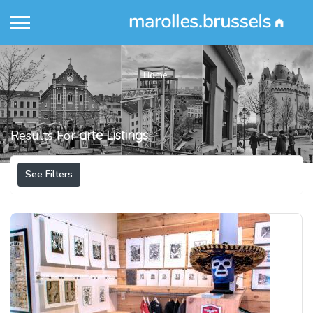
Home
Results For
arte
Listings
See Filters