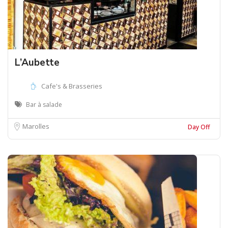
L’Aubette
Cafe's & Brasseries
Bar à salade
Marolles
Day Off