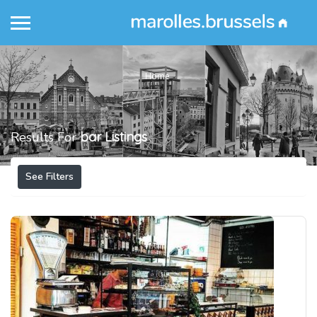
Home
Results For
bar
Listings
See Filters