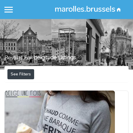
Home
Results For
belgitude
Listings
See Filters