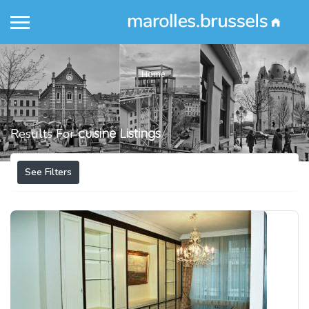
Home
Results For
cuisine
Listings
See Filters