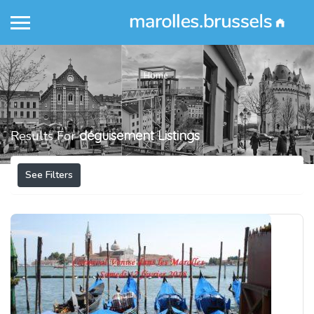
Home
Results For
déguisement
Listings
See Filters