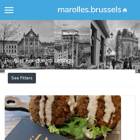
Home
Results For
durum
Listings
See Filters