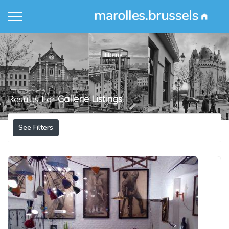
Home
Results For
Gallerie
Listings
See Filters