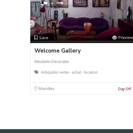
Preview
Save
Welcome Gallery
Meubels-Decoratie
Antiquités: vente - achat - location
Marolles
Day Off