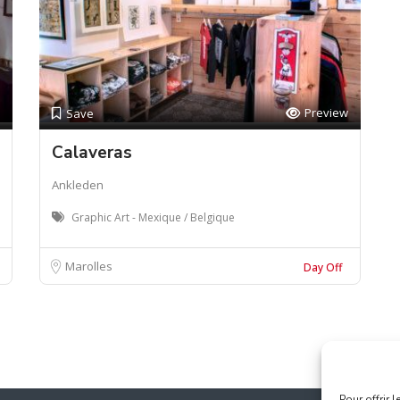
Preview
Save
Calaveras
Ankleden
Graphic Art - Mexique / Belgique
Marolles
Day Off
Pour offrir 