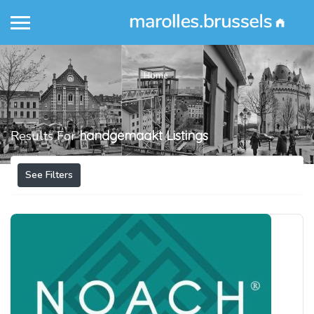
Home
Results For
handgemaakt
Listings
See Filters