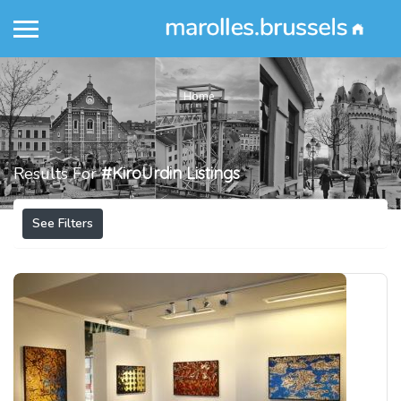
Home
Results For
#KiroUrdin
Listings
See Filters