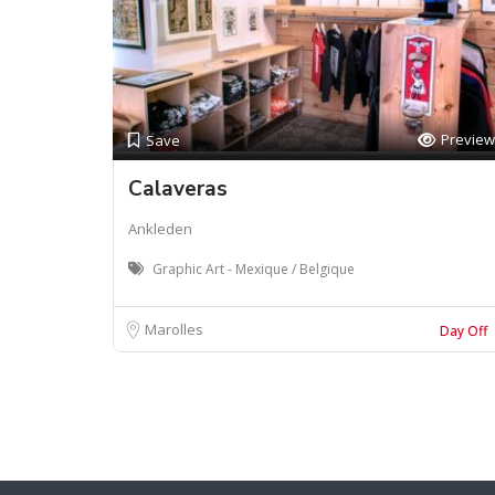
Preview
Save
Calaveras
Ankleden
Graphic Art - Mexique / Belgique
Marolles
Day Off