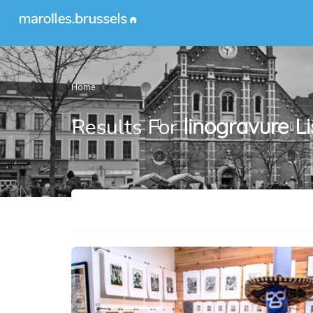
Home
Results For
linogravure
Li