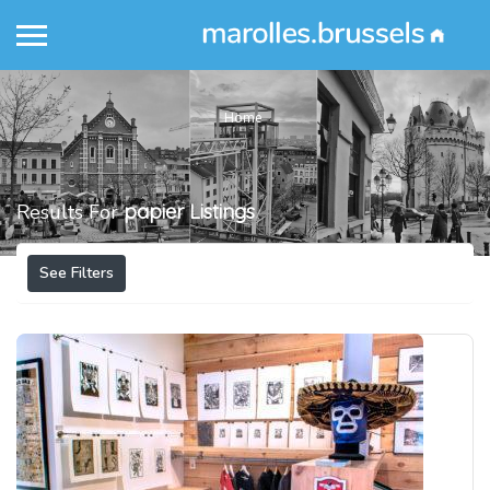
Home
Results For
papier
Listings
See Filters