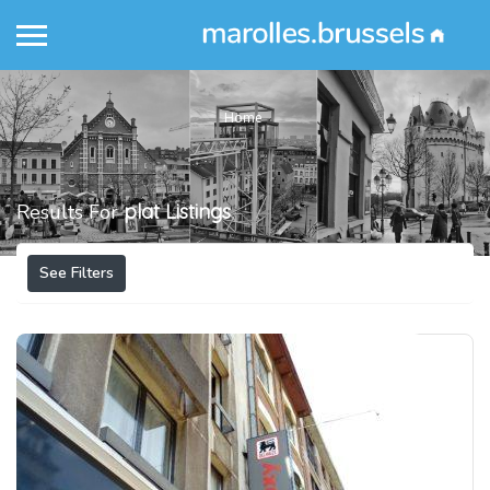
Home
Results For
plat
Listings
See Filters