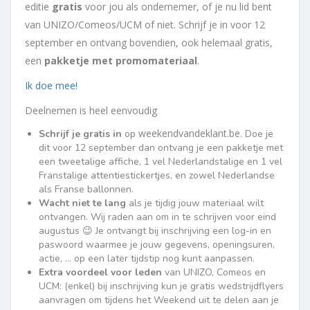
editie
gratis
voor jou als ondernemer, of je nu lid bent
van UNIZO/Comeos/UCM of niet. Schrijf je in voor 12
september en ontvang bovendien, ook helemaal gratis,
een
pakketje met promomateriaal
.
Ik doe mee!
Deelnemen is heel eenvoudig
weekendvandeklant.be
Schrijf je gratis in
op
. Doe je
dit voor 12 september dan ontvang je een pakketje met
een tweetalige affiche, 1 vel Nederlandstalige en 1 vel
Franstalige attentiestickertjes, en zowel Nederlandse
als Franse ballonnen.
Wacht niet te lang
als je tijdig jouw materiaal wilt
ontvangen. Wij raden aan om in te schrijven voor eind
augustus 😉 Je ontvangt bij inschrijving een log-in en
paswoord waarmee je jouw gegevens, openingsuren,
actie, … op een later tijdstip nog kunt aanpassen.
Extra voordeel voor leden
van UNIZO, Comeos en
UCM: (enkel) bij inschrijving kun je gratis wedstrijdflyers
aanvragen om tijdens het Weekend uit te delen aan je