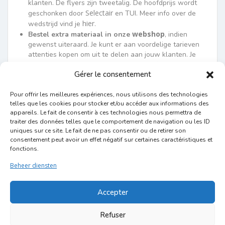
klanten. De flyers zijn tweetalig. De hoofdprijs wordt
Selectair
geschonken door
en TUI. Meer info over de
hier
wedstrijd vind je
.
webshop
Bestel extra materiaal
in onze
, indien
gewenst uiteraard. Je kunt er aan voordelige tarieven
attenties kopen om uit te delen aan jouw klanten. Je
vindt er ook bijkomend promomateriaal. (De shop sluit
Gérer le consentement
op 12 september.)
Ten laatste 24 september ontvang je jouw
pakketje
met promomateriaal, gewoon in de
Pour offrir les meilleures expériences, nous utilisons des technologies
telles que les cookies pour stocker et/ou accéder aux informations des
brievenbus.
appareils. Le fait de consentir à ces technologies nous permettra de
Verras je klanten
tijdens het Weekend met een
traiter des données telles que le comportement de navigation ou les ID
lekkere attentie, leuke actie of onze wedstrijdflyers.
uniques sur ce site. Le fait de ne pas consentir ou de retirer son
Openen op zondag is niet verplicht
, je kunt ook
consentement peut avoir un effet négatif sur certaines caractéristiques et
enkel op zaterdag deelnemen aan Weekend van de
fonctions.
Klant. Dit kun je aangeven bij inschrijving.
Beheer diensten
Ik schrijf me in!
Accepter
Nog vragen?
Lees zeker eens de
FAQ
op onze website.
Refuser