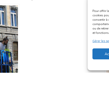
Pour offrir 
cookies pour
consentir à 
comportement
ou de retire
et fonctions
Gérer les se
Ac
M