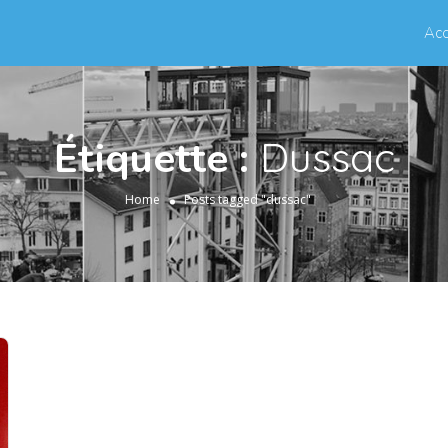
Acc
Étiquette :
Dussac
Home
Posts tagged "dussac"