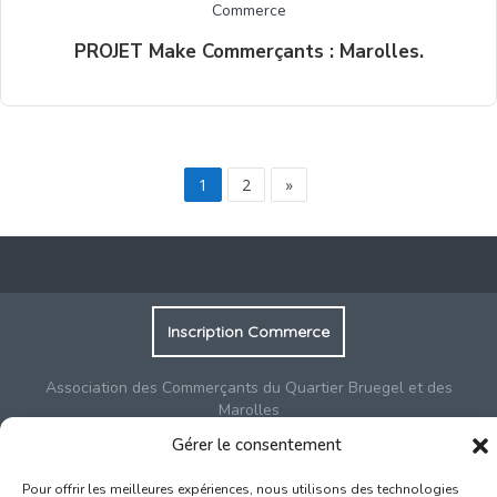
Commerce
PROJET Make Commerçants : Marolles.
1
2
»
Inscription Commerce
Association des Commerçants du Quartier Bruegel et des
Marolles
Rue Haute 77 - 1000 Bruxelles
Gérer le consentement
Pour offrir les meilleures expériences, nous utilisons des technologies
©2017-2026
Marolles.brussels
• Contact us →