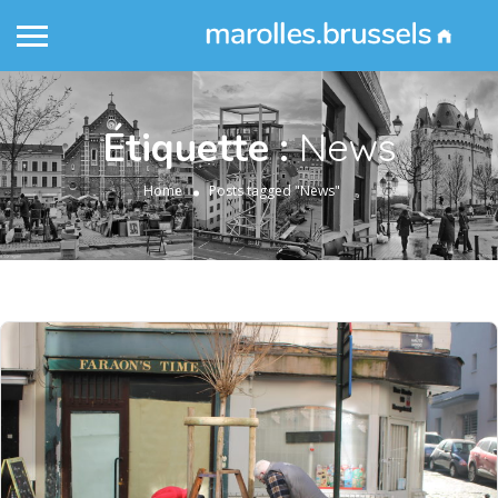
Étiquette :
News
Home
Posts tagged "News"