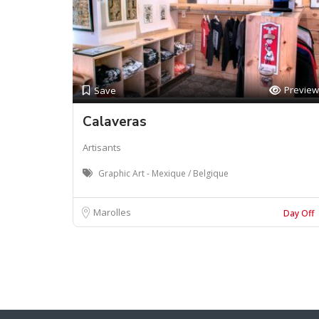
Preview
Save
Calaveras
Artisants
Graphic Art - Mexique / Belgique
Marolles
Day Off