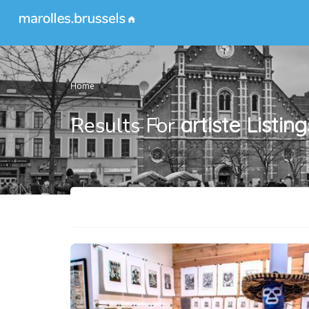
Home
Results For
artiste
Listing