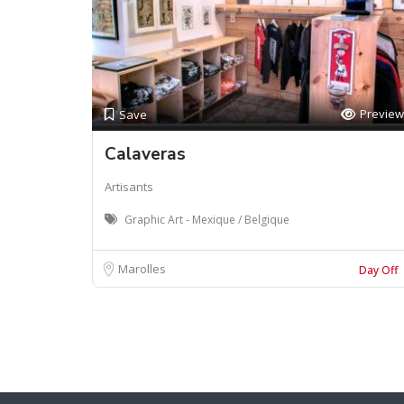
Preview
Save
Calaveras
Artisants
Graphic Art - Mexique / Belgique
Marolles
Day Off