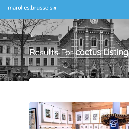
Home
Results For
cactus
Listing