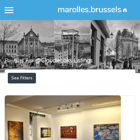
Home
Results For
@ClaudieLaks
Listings
See Filters