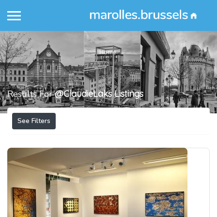
Home
Results For
@ClaudieLaks
Listings
See Filters