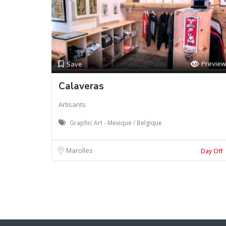
Preview
Save
Calaveras
Artisants
Graphic Art - Mexique / Belgique
Marolles
Day Off