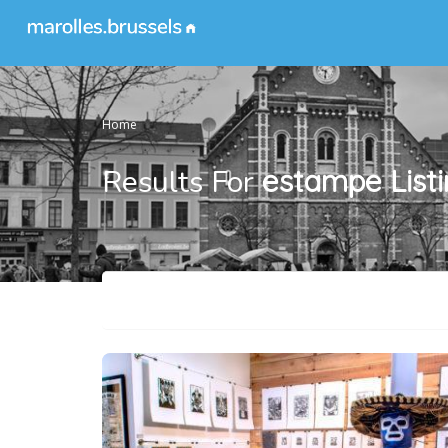
Home
Results For
estampe
List