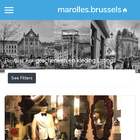
Home
Results For
geschenken en kleding
Listings
See Filters