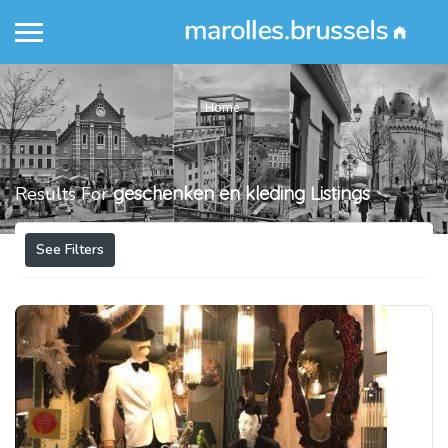
Home
Results For
geschenken en kleding
Listings
See Filters