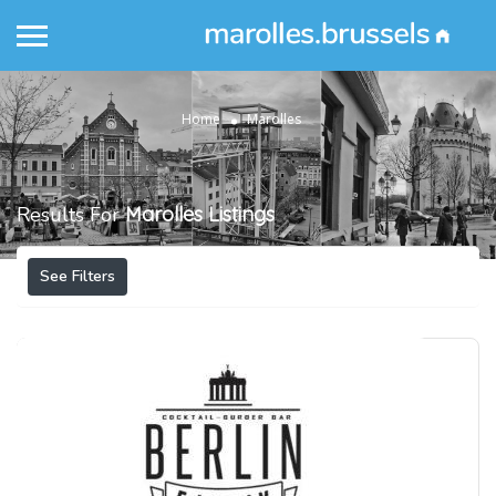
Home
Marolles
Results For
Marolles
Listings
See Filters