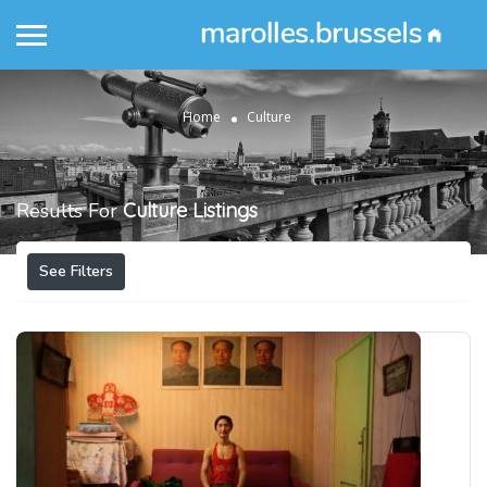
Home
Culture
Results For
Culture
Listings
See Filters