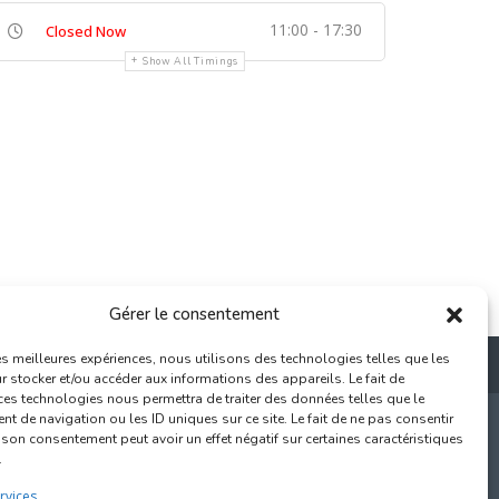
11:00 - 17:30
Closed Now
Show All Timings
Gérer le consentement
les meilleures expériences, nous utilisons des technologies telles que les
 stocker et/ou accéder aux informations des appareils. Le fait de
ces technologies nous permettra de traiter des données telles que le
 de navigation ou les ID uniques sur ce site. Le fait de ne pas consentir
r son consentement peut avoir un effet négatif sur certaines caractéristiques
.
000 Bruxelles
rvices