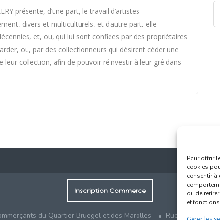
 présente, d’une part, le travail d’artistes
nt, divers et multiculturels, et d’autre part, elle
cennies, et, ou, qui lui sont confiées par des propriétaires
garder, ou, par des collectionneurs qui désirent céder une
 leur collection, afin de pouvoir réinvestir à leur gré dans
Pour offrir 
cookies pour
consentir à 
comportement
Inscription Commerce
ou de retire
et fonctions
ommerçants du Quartier Bruegel et des Marolles
Rue Haute 77 - 1
Gérer les se