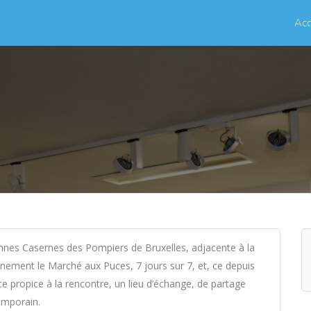
Acc
nnes Casernes des Pompiers de Bruxelles, adjacente à la
ennement le Marché aux Puces, 7 jours sur 7, et, ce depuis
ce propice à la rencontre, un lieu d’échange, de partage
emporain.