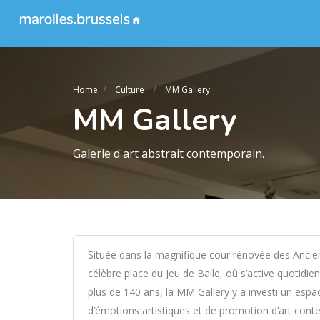
Home
Culture
MM Gallery
MM Gallery
Galerie d'art abstrait contemporain.
Située dans la magnifique cour rénovée des Ancie
célèbre place du Jeu de Balle, où s’active quotidi
plus de 140 ans, la MM Gallery y a investi un espa
d’émotions artistiques et de promotion d’art cont