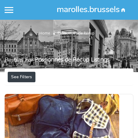
Home
Passionnés de Récup
Results For
Passionnés de Récup
Listings
See Filters