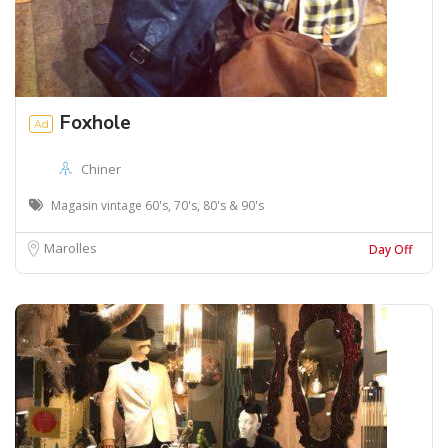
Foxhole
Ad
Chiner
Magasin vintage 60's, 70's, 80's & 90's
Marolles
Day Off