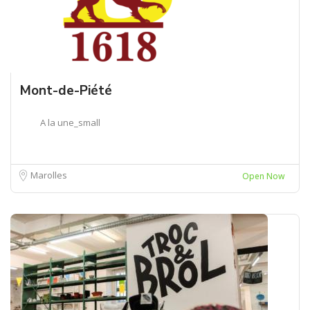
Mont-de-Piété
A la une_small
Marolles
Open Now