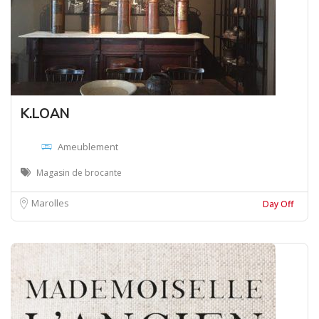
K.LOAN
Ameublement
Magasin de brocante
Marolles
Day Off