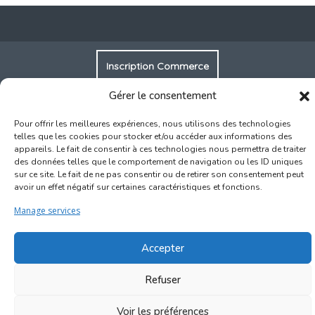
Inscription Commerce
Gérer le consentement
Association des Commerçants du Quartier Bruegel et des
Marolles
Pour offrir les meilleures expériences, nous utilisons des technologies
Rue Haute 77 - 1000 Bruxelles
telles que les cookies pour stocker et/ou accéder aux informations des
appareils. Le fait de consentir à ces technologies nous permettra de traiter
des données telles que le comportement de navigation ou les ID uniques
©2017-2026
Marolles.brussels
• Contact us →
sur ce site. Le fait de ne pas consentir ou de retirer son consentement peut
ascombrueg@outlook.com
avoir un effet négatif sur certaines caractéristiques et fonctions.
Manage services
Accepter
Refuser
Voir les préférences