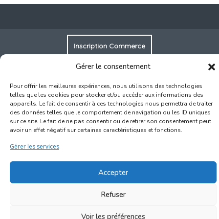
Inscription Commerce
Gérer le consentement
Association des Commerçants du Quartier Bruegel et des
Marolles
Pour offrir les meilleures expériences, nous utilisons des technologies
Rue Haute 77 - 1000 Bruxelles
telles que les cookies pour stocker et/ou accéder aux informations des
appareils. Le fait de consentir à ces technologies nous permettra de traiter
des données telles que le comportement de navigation ou les ID uniques
©2017-2026
Marolles.brussels
• Contact us →
sur ce site. Le fait de ne pas consentir ou de retirer son consentement peut
ascombrueg@outlook.com
avoir un effet négatif sur certaines caractéristiques et fonctions.
Gérer les services
Accepter
Refuser
Voir les préférences