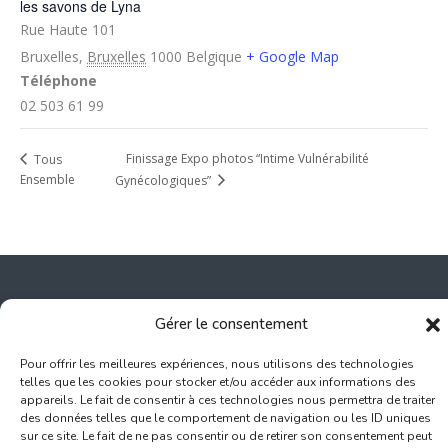
les savons de Lyna
Rue Haute 101
Bruxelles
,
Bruxelles
1000
Belgique
+ Google Map
Téléphone
02 503 61 99
Finissage Expo photos “Intime Vulnérabilité
Tous
Ensemble
Gynécologiques”
Gérer le consentement
Inscription Commerce
Pour offrir les meilleures expériences, nous utilisons des technologies
telles que les cookies pour stocker et/ou accéder aux informations des
Association des Commerçants du Quartier Bruegel et des
appareils. Le fait de consentir à ces technologies nous permettra de traiter
Marolles
des données telles que le comportement de navigation ou les ID uniques
sur ce site. Le fait de ne pas consentir ou de retirer son consentement peut
Rue Haute 77 - 1000 Bruxelles