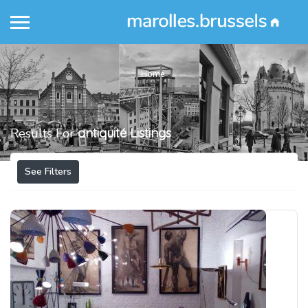
Home
Results For
antiquité
Listings
See Filters