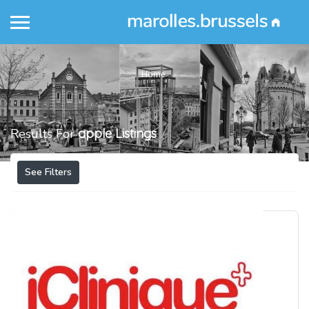
Home
Results For
apple
Listings
See Filters